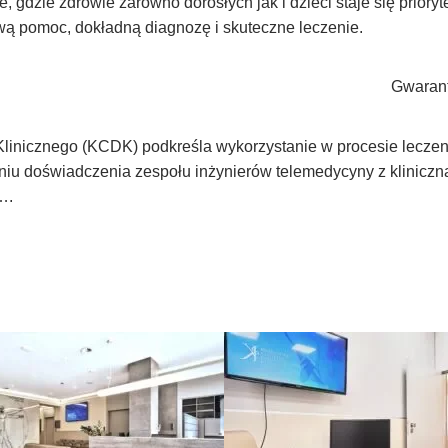
 gdzie zdrowie zarówno dorosłych jak i dzieci staje się prior
wą pomoc, dokładną diagnozę i skuteczne leczenie.
Gwaran
nicznego (KCDK) podkreśla wykorzystanie w procesie leczenia
zeniu doświadczenia zespołu inżynierów telemedycyny z klinicz
….