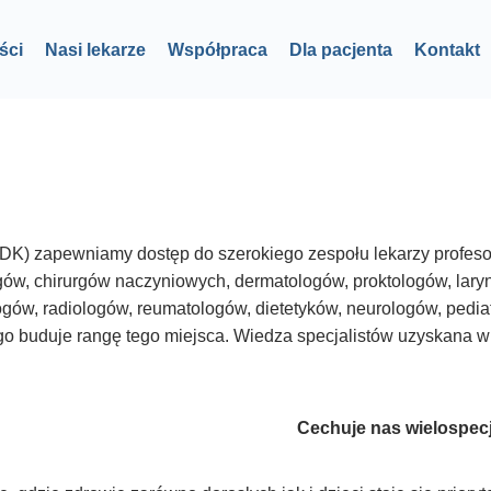
ści
Nasi lekarze
Współpraca
Dla pacjenta
Kontakt
) zapewniamy dostęp do szerokiego zespołu lekarzy profesor
ogów, chirurgów naczyniowych, dermatologów, proktologów, lar
logów, radiologów, reumatologów, dietetyków, neurologów, pedi
o buduje rangę tego miejsca. Wiedza specjalistów uzyskana w tra
Cechuje nas wielospec