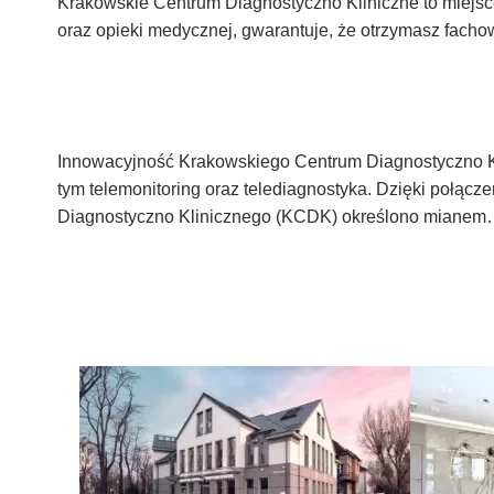
Krakowskie Centrum Diagnostyczno Kliniczne to miejsce,
oraz opieki medycznej, gwarantuje, że otrzymasz facho
Innowacyjność Krakowskiego Centrum Diagnostyczno Kli
tym telemonitoring oraz telediagnostyka. Dzięki połąc
Diagnostyczno Klinicznego (KCDK) określono mianem